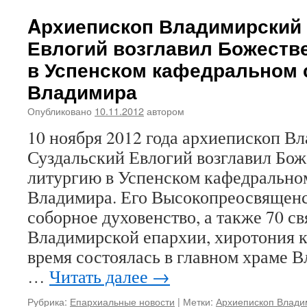
Поздравителе
духовенства,
Aрхиепископ Владимирский 
монашествую
Евлогий возглавил Божеств
и
мирян
в Успенском кафедральном 
Владимирско
Владимира
епархии
в
Опубликовано
10.11.2012
автором
честь
дня
10 ноября 2012 года архиепископ В
архиерейской
Суздальский Евлогий возглавил Бо
хиротонии
архиепископа
литургию в Успенском кафедральном
Владимирског
Владимира. Его Высокопреосвящен
и
Суздальского
соборное духовенство, а также 70 
Евлогия
Владимирской епархии, хиротония к
время состоялась в главном храме 
…
Читать далее
→
Рубрика:
Епархиальные новости
|
Метки:
Архиепископ Влади