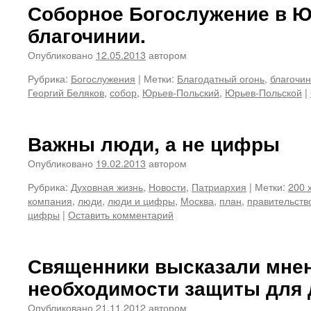
Соборное Богослужение в 
благочинии.
Опубликовано
12.05.2013
автором
Рубрика:
Богослужения
|
Метки:
Благодатный огонь
,
благочи
Георгий Беляков
,
собор
,
Юрьев-Польский
,
Юрьев-Польской
|
Важны люди, а не цифры
Опубликовано
19.02.2013
автором
Рубрика:
Духовная жизнь
,
Новости
,
Патриархия
|
Метки:
200 
компания
,
люди
,
люди и цифры
,
Москва
,
план
,
правительств
цифры
|
Оставить комментарий
Священники высказали мнен
необходимости защиты для 
Опубликовано
21.11.2012
автором