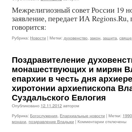
Межрелигиозный совет России 19 н
заявление, передает ИА Regions.Ru, г
говорится:
Рубрика:
Новости
|
Метки:
духовенство
,
закон
,
защита
,
свяще
Поздравителение духовенст
монашествующих и мирян В
епархии в честь дня архиер
хиротонии архиепископа Вл
Суздальского Евлогия
Опубликовано
12.11.2012
автором
Рубрика:
Богослужения
,
Епархиальные новости
|
Метки:
1990
монахи
,
поздравление Владыки
|
Комментарии
к
отключены
записи