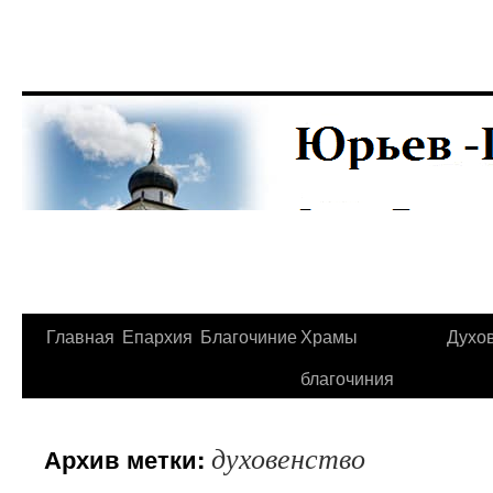
Главная
Епархия
Благочиние
Храмы
Духо
Перейти
благочиния
к
содержимому
духовенство
Архив метки: