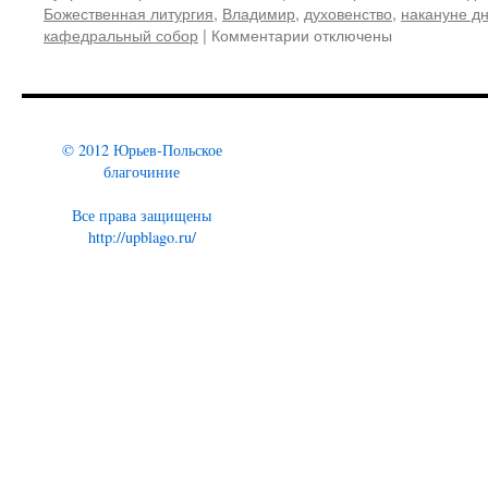
Божественная литургия
,
Владимир
,
духовенство
,
накануне д
кафедральный собор
|
Комментарии
к
отключены
записи
Aрхиепископ
Владимирский
и
Суздальский
© 2012 Юрьев-Польское
Евлогий
благочиние
возглавил
Божественную
Все права защищены
литургию
http://upblago.ru/
в
Успенском
кафедральном
соборе
Владимира