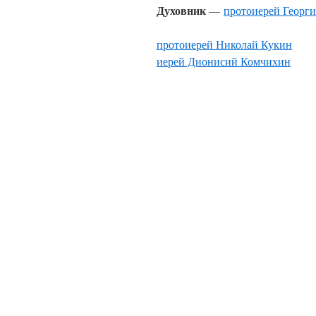
Духовник
—
протоиерей Георги
протоиерей Николай Кукин
иерей Дионисий Комчихин