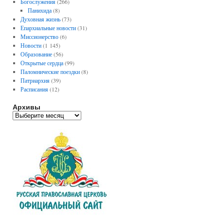
Богослужения
(266)
Панихида
(8)
Духовная жизнь
(73)
Епархиальные новости
(31)
Миссионерство
(6)
Новости
(1 145)
Образование
(56)
Открытые сердца
(99)
Паломнические поездки
(8)
Патриархия
(39)
Расписания
(12)
Архивы
А
р
х
и
в
ы