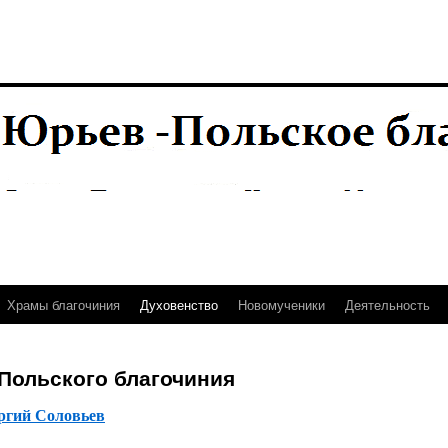
Храмы благочиния
Духовенство
Новомученики
Деятельность
Польского благочиния
ргий Соловьев