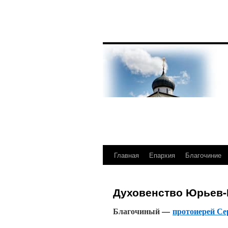
Главная
Епархия
Благочиние
Перейти
к
Духовенство Юрьев-
содержимому
Благочиный —
протоиерей Се