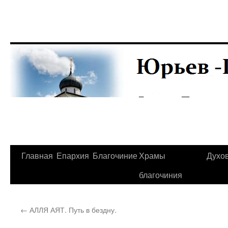
Главная
Епархия
Благочиние
Храмы
Духо
Перейти
благочиния
к
содержимому
←
АЛЛЯ АЯТ. Путь в бездну.