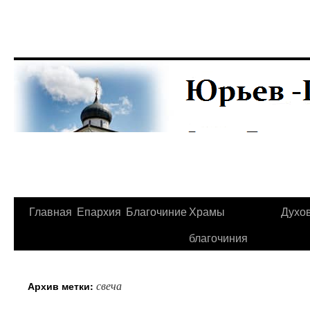
Главная
Епархия
Благочиние
Храмы
Духо
Перейти
благочиния
к
содержимому
свеча
Архив метки: