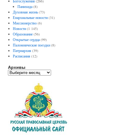
Богослужения
(266)
Панихида
(8)
Духовная жизнь
(73)
Епархиальные новости
(31)
Миссионерство
(6)
Новости
(1 145)
Образование
(56)
Открытые сердца
(99)
Паломнические поездки
(8)
Патриархия
(39)
Расписания
(12)
Архивы
А
р
х
и
в
ы