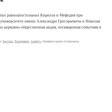
вятых равноапостольных Кирилла и Мефодия при
университете имени Александра Григорьевича и Николая
а церковно-общественная акция, посвященная событиям в
и:
Беслан
,
Владимир
,
память
|
Комментарии
к
отключены
записи
Церковно-
общественная
акция
памяти
жертв
Беслана
прошла
во
Владимире