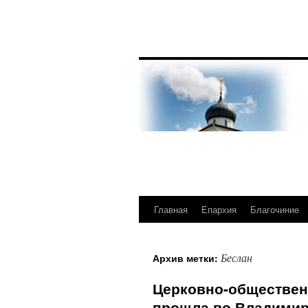
Главная
Епархия
Благочиние
Перейти
к
Беслан
Архив метки:
содержимому
Церковно-обществен
прошла во Владими