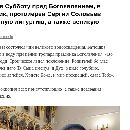
 в Субботу пред Богоявлением, в
ик, протоиерей Сергий Соловьев
ную литургию, а также великую
n admin
вы состоялся чин великого водоосвящения. Батюшка
 в воду при пении тропаря праздника Богоявления: «Во
ди, Троическое явися поклонение: Родителей бо глас
леннаго Тя Сына именуя, и Дух, в виде голубине,
ие: явлейся, Христе Боже, и мир просвещей, слава Тебе».
окропил всех присутствующих, а также поздравил
ления.