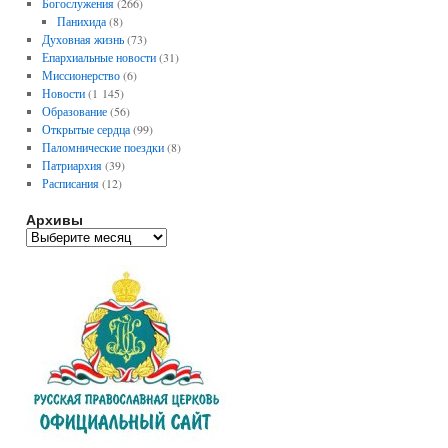
Богослужения
(266)
Панихида
(8)
Духовная жизнь
(73)
Епархиальные новости
(31)
Миссионерство
(6)
Новости
(1 145)
Образование
(56)
Открытые сердца
(99)
Паломнические поездки
(8)
Патриархия
(39)
Расписания
(12)
Архивы
А
р
х
и
в
ы