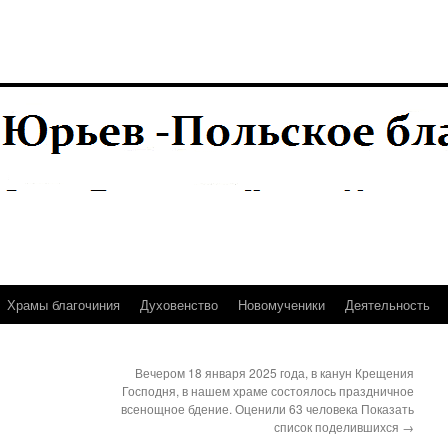
Храмы благочиния
Духовенство
Новомученики
Деятельность
Вечером 18 января 2025 года, в канун Крещения
Господня, в нашем храме состоялось праздничное
всенощное бдение. Оценили 63 человека Показать
список поделившихся
→