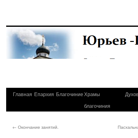
Главная
Епархия
Благочиние
Храмы
Духо
Перейти
благочиния
к
содержимому
←
Окончание занятий.
Пасхальн