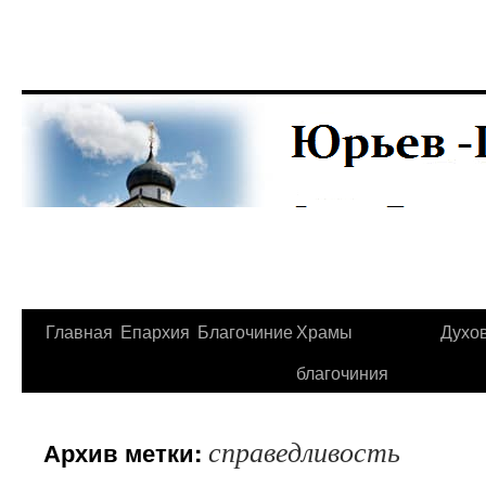
Главная
Епархия
Благочиние
Храмы
Духо
Перейти
благочиния
к
содержимому
справедливость
Архив метки: