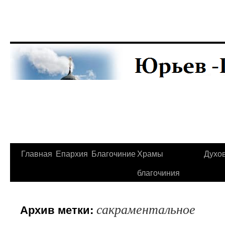
Главная
Епархия
Благочиние
Храмы
Духо
Перейти
благочиния
к
содержимому
сакраментальное
Архив метки: