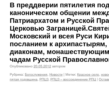
В преддверии пятилетия под
каноническом общении меж
Патриархатом и Русской Пр
Церковью Заграницей.Святе
Московский и всея Руси Кир
посланием к архипастырям,
диаконам, монашествующим
чадам Русской Православно
Опубликовано
20.05.2012
автором
Рубрика:
Богослужения
,
Новости
|
Метки:
Красное село
,
ново
пятая годовщина
,
РПЦЗ
,
РПЦЗ – воссоединение РПЦ
|
Остав