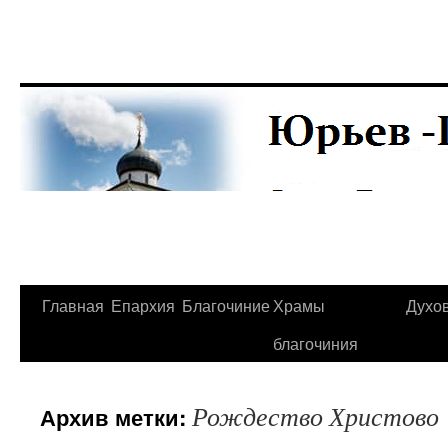
Главная
Епархия
Благочиние
Храмы
Духо
Перейти
благочиния
к
содержимому
Рождество Христово
Архив метки: