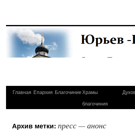
Главная
Епархия
Благочиние
Храмы
Духо
Перейти
благочиния
к
содержимому
пресс — анонс
Архив метки: