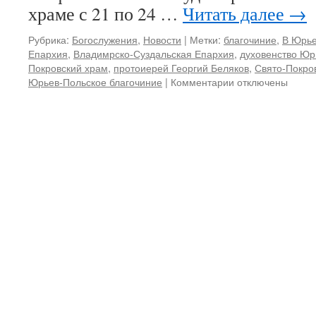
храме с 21 по 24 …
Читать далее
→
Рубрика:
Богослужения
,
Новости
|
Метки:
благочиние
,
В Юрье
Епархия
,
Владимрско-Суздальская Епархия
,
духовенство Юр
Покровский храм
,
протоиерей Георгий Беляков
,
Свято-Покро
Юрьев-Польское благочиние
|
Комментарии
к
отключены
записи
Встреча
Боголюбской
иконы
Божией
Матери