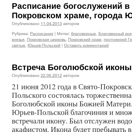
Расписание богослужений в 
Покровском храме, города 
Опубликовано
11.04.2013
автором
Рубрика:
Расписания
|
Метки:
благоверные
,
Благоверный кня
князья
,
Покровская церковь
,
Покровский храм
,
протоиерей Ге
святые
,
Юрьев-Польский
|
Оставить комментарий
Встреча Боголюбской иконы
Опубликовано
22.06.2012
автором
21 июня 2012 года в Свято-Покровск
Польского состоялась торжественна
Боголюбской иконы Божией Матери.
Юрьев-Польской благочиния и мно
встречали икону. Был отслужен вод
акафистом. Икона будет пребывать 