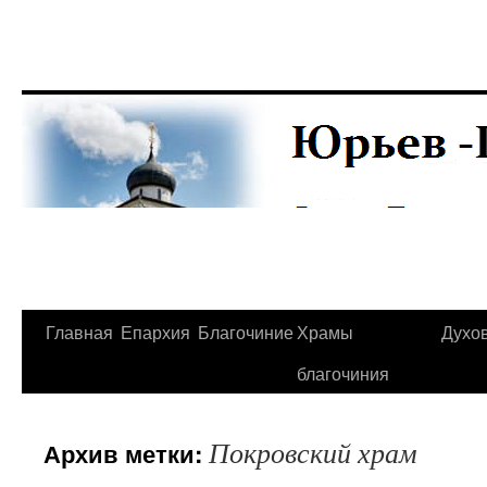
Главная
Епархия
Благочиние
Храмы
Духо
Перейти
благочиния
к
содержимому
Покровский храм
Архив метки: