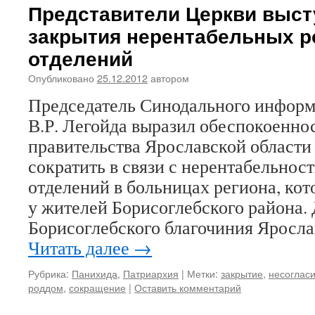
Представители Церкви выст
закрытия нерентабельных 
отделений
Опубликовано
25.12.2012
автором
Председатель Синодального информ
В.Р. Легойда выразил обеспокоенно
правительства Ярославской области 
сократить в связи с нерентабельнос
отделений в больницах региона, кот
у жителей Борисоглебского района.
Борисоглебского благочиния Яросл
Читать далее
→
Рубрика:
Панихида
,
Патриархия
|
Метки:
закрытие
,
несоглас
роддом
,
сокращение
|
Оставить комментарий