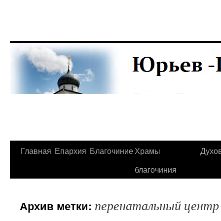
Главная
Епархия
Благочиние
Храмы
Духо
Перейти
благочиния
к
содержимому
перенатальный центр
Архив метки: