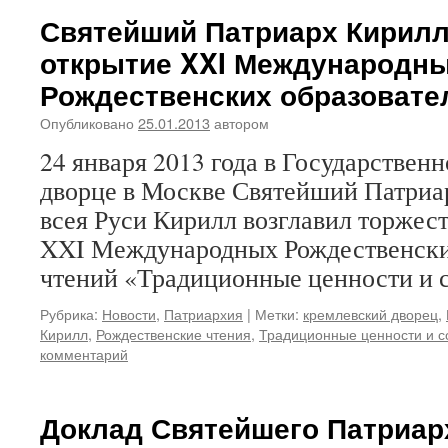
Святейший Патриарх Кирилл
открытие XXI Международн
Рождественских образовате
Опубликовано
25.01.2013
автором
24 января 2013 года в Государствен
дворце в Москве Святейший Патриа
всея Руси Кирилл возглавил торжес
XXI Международных Рождественски
чтений «Традиционные ценности и 
Рубрика:
Новости
,
Патриархия
|
Метки:
кремлевский дворец
,
Кирилл
,
Рождественские чтения
,
Традиционные ценности и 
комментарий
Доклад Святейшего Патриар