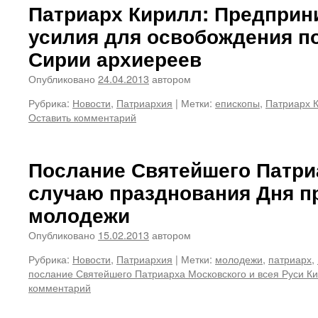
Патриарх Кирилл: Предприн
усилия для освобождения п
Сирии архиереев
Опубликовано
24.04.2013
автором
Рубрика:
Новости
,
Патриархия
|
Метки:
епископы
,
Патриарх 
Оставить комментарий
Послание Святейшего Патри
случаю празднования Дня п
молодежи
Опубликовано
15.02.2013
автором
Рубрика:
Новости
,
Патриархия
|
Метки:
молодежи
,
патриарх
,
послание Святейшего Патриарха Московского и всея Руси К
комментарий