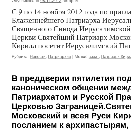
Опубликовано
08.11.2012
автором
С 9 по 14 ноября 2012 года по приг
Блаженнейшего Патриарха Иерусал
Священного Синода Иерусалимской
Церкви Святейший Патриарх Москов
Кирилл посетит Иерусалимский Пат
Рубрика:
Новости
,
Патриархия
|
Метки:
визит
,
Патриарх Кири
В преддверии пятилетия под
каноническом общении меж
Патриархатом и Русской Пр
Церковью Заграницей.Святе
Московский и всея Руси Кир
посланием к архипастырям,