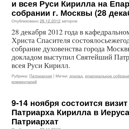
и всея Руси Кирилла на Епа
собрании г. Москвы (28 декаб
Опубликовано
28.12.2012
автором
28 декабря 2012 года в кафедральн
Христа Спасителя состоялосьежего
собрание духовенства города Москв
докладом выступил Святейший Пат
всея Руси Кирилл.
Рубрика:
Патриархия
|
Метки:
доклад
,
епархиальное собран
комментарий
9-14 ноября состоится визи
Патриарха Кирилла в Иерус
Патриархат