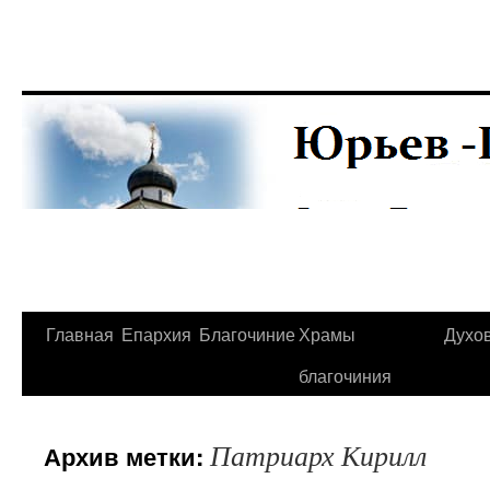
Главная
Епархия
Благочиние
Храмы
Духо
Перейти
благочиния
к
содержимому
Патриарх Кирилл
Архив метки: