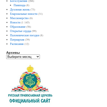
Богослужения
(266)
Панихида
(8)
Духовная жизнь
(73)
Епархиальные новости
(31)
Миссионерство
(6)
Новости
(1 145)
Образование
(56)
Открытые сердца
(99)
Паломнические поездки
(8)
Патриархия
(39)
Расписания
(12)
Архивы
А
р
х
и
в
ы