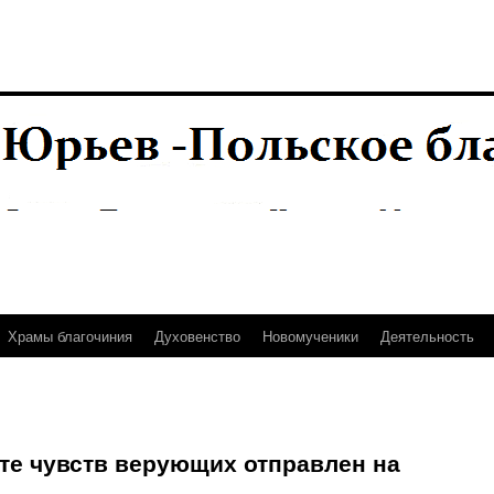
Храмы благочиния
Духовенство
Новомученики
Деятельность
те чувств верующих отправлен на