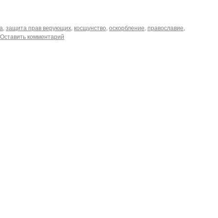
а
,
защита прав верующих
,
косщунство
,
оскорбление
,
православие
,
Оставить комментарий