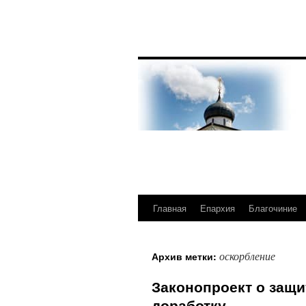
Главная
Епархия
Благочиние
Перейти
к
оскорбление
Архив метки:
содержимому
Законопроект о защи
доработку