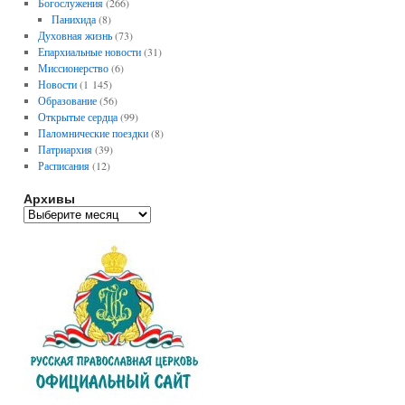
Богослужения
(266)
Панихида
(8)
Духовная жизнь
(73)
Епархиальные новости
(31)
Миссионерство
(6)
Новости
(1 145)
Образование
(56)
Открытые сердца
(99)
Паломнические поездки
(8)
Патриархия
(39)
Расписания
(12)
Архивы
А
р
х
и
в
ы