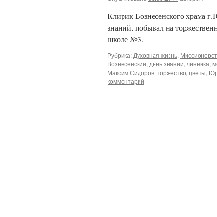
Клирик Вознесенского храма г.
знаний, побывал на торжествен
школе №3.
Рубрика:
Духовная жизнь
,
Миссионерст
Вознесенский
,
день знаний
,
линейка
,
м
Максим Сидоров
,
торжество
,
цветы
,
Юр
комментарий