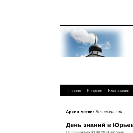
Главная
Епархия
Благочиние
Перейти
к
Вознесенский
Архив метки:
содержимому
День знаний в Юрье
Опубликовано
03.09.2014
автором