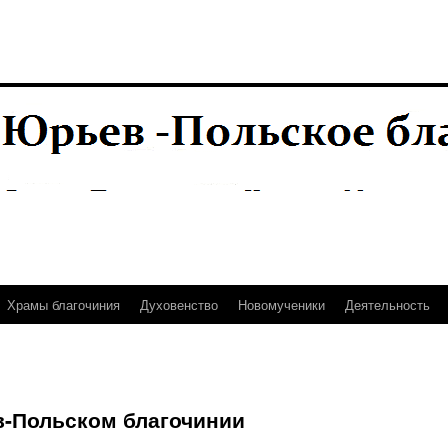
Храмы благочиния
Духовенство
Новомученики
Деятельность
в-Польском благочинии