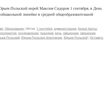
Юрьев-Польский иерей Максим Сидоров 1 сентября, в День
нойшкольной линейке в средней общеобразовательной
во
,
Образование
|
Метки:
1 сентября
,
администрация
,
белые банты
,
ероприятие
,
поздравление
,
праздник
,
речь
,
священник
,
священник
ьев-Польский
,
Юрьев-Польское благочиние
,
Юрьев-Польской
|
Оставить