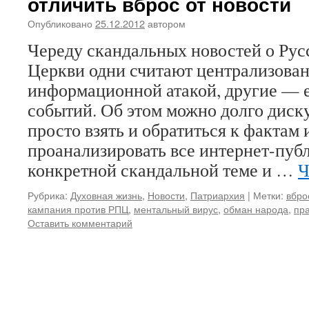
отличить вброс от новости
Опубликовано
25.12.2012
автором
Череду скандальных новостей о Ру
Церкви одни считают централизова
информационной атакой, другие — 
событий. Об этом можно долго диск
просто взять и обратиться к фактам
проанализировать все интернет-пуб
конкретной скандальной теме и …
Ч
Рубрика:
Духовная жизнь
,
Новости
,
Патриархия
|
Метки:
вбро
кампания против РПЦ
,
ментальный вирус
,
обман народа
,
пр
Оставить комментарий