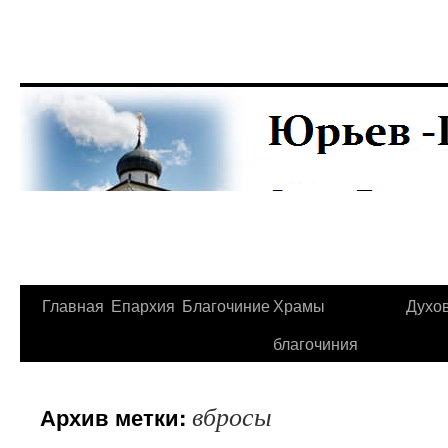
Главная
Епархия
Благочиние
Храмы
Духо
Перейти
благочиния
к
содержимому
вбросы
Архив метки: