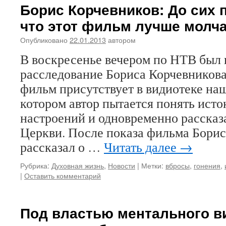
Борис Корчевников: До сих п
что этот фильм лучше молч
Опубликовано
22.01.2013
автором
В воскресенье вечером по НТВ был 
расследование Бориса Корчевников
фильм присутствует в видиотеке наш
котором автор пытается понять ист
настроений и одновременно рассказ
Церкви. После показа фильма Бори
рассказал о …
Читать далее
→
Рубрика:
Духовная жизнь
,
Новости
|
Метки:
вбросы
,
гонения
,
|
Оставить комментарий
Под властью ментального ви