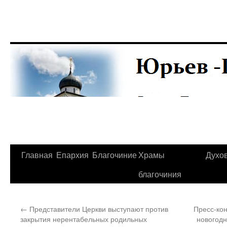
Главная
Епархия
Благочиние
Храмы
Духо
Перейти
благочиния
к
содержимому
←
Представители Церкви выступают против
Пресс-ко
закрытия нерентабельных родильных
новогодн