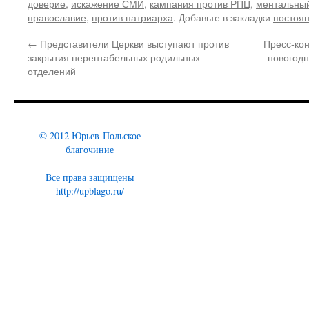
доверие
,
искажение СМИ
,
кампания против РПЦ
,
ментальный
православие
,
против патриарха
. Добавьте в закладки
постоя
←
Представители Церкви выступают против
Пресс-ко
закрытия нерентабельных родильных
новогодн
отделений
© 2012 Юрьев-Польское
благочиние
Все права защищены
http://upblago.ru/