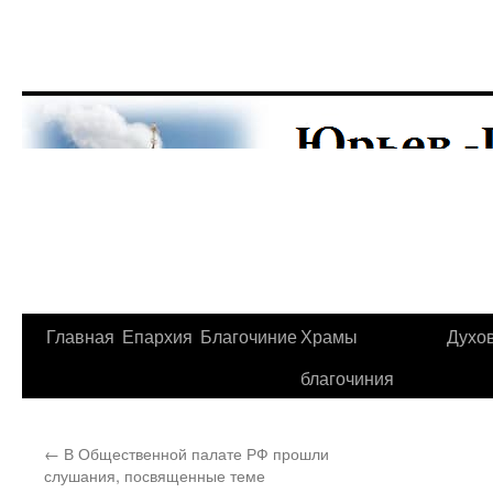
Главная
Епархия
Благочиние
Храмы
Духо
Перейти
благочиния
к
содержимому
←
В Общественной палате РФ прошли
слушания, посвященные теме